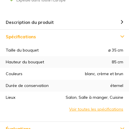
Description du produit
Spécifications
Taille du bouquet
⌀ 35 cm
Hauteur du bouquet
85 cm
5% de réduction
Couleurs
blanc, crème et brun
Inscrivez-vous à notre newsletter pour rester au courant de
nos derniers produits, et recevez
5% de réduction
sur votre
Durée de conservation
éternel
premier achat ! 😀
Lieux
Salon, Salle à manger, Cuisine
Voir toutes les spécifications
S'abonner
Évaluations