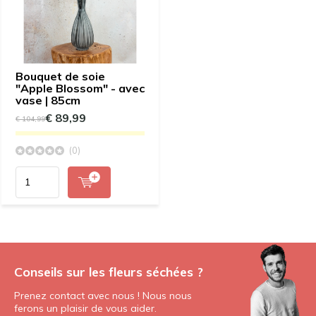
Bouquet de soie
"Apple Blossom" - avec
vase | 85cm
€ 89,99
€ 104,99
(0)
Conseils sur les fleurs séchées ?
Prenez contact avec nous ! Nous nous
ferons un plaisir de vous aider.