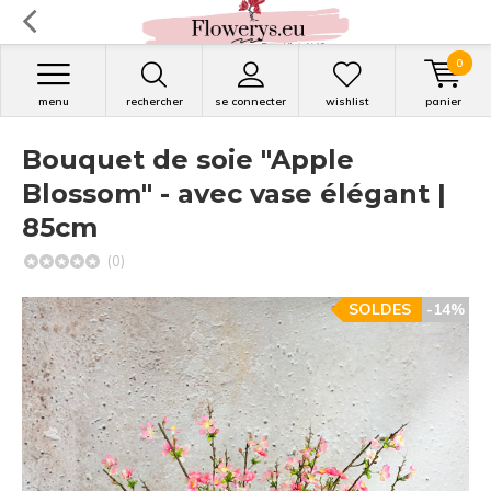
0
menu
rechercher
se connecter
wishlist
panier
Bouquet de soie "Apple
Blossom" - avec vase élégant |
85cm
(0)
SOLDES
-14%