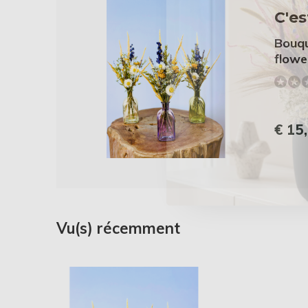
C'es
Bouqu
flower
€ 15
Vu(s) récemment