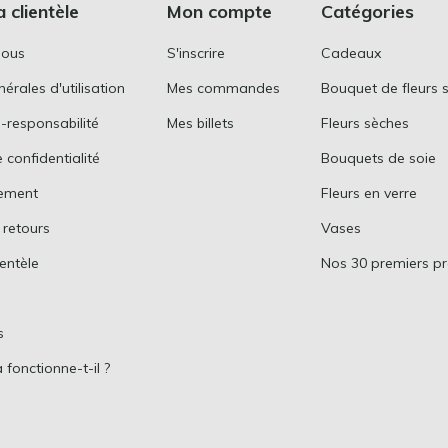
a clientèle
Mon compte
Catégories
nous
S'inscrire
Cadeaux
érales d'utilisation
Mes commandes
Bouquet de fleurs 
-responsabilité
Mes billets
Fleurs sèches
 confidentialité
Bouquets de soie
ement
Fleurs en verre
 retours
Vases
ientèle
Nos 30 premiers pr
s
fonctionne-t-il ?