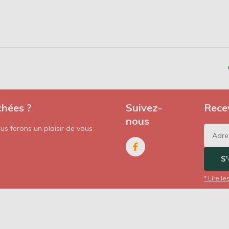
chées ?
Suivez-
Recev
nous
s ferons un plaisir de vous
S
* Lire le