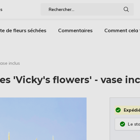
gs
te de fleurs séchées
Commentaires
Comment cela f
vase inclus
s 'Vicky's flowers' - vase in
Expédié
Le st