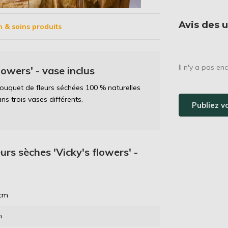
Avis des u
n & soins produits
Il n'y a pas en
lowers' - vase inclus
ouquet de fleurs séchées 100 % naturelles
ans trois vases différents.
Publiez v
urs sèches 'Vicky's flowers' -
 cm
m