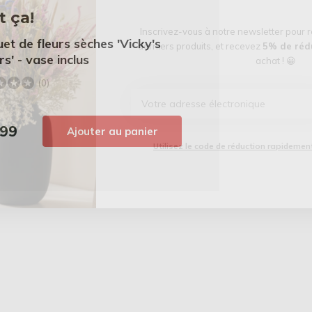
t ça!
Inscrivez-vous à notre newsletter pour 
et de fleurs sèches 'Vicky's
derniers produits, et recevez
5% de réd
s' - vase inclus
achat ! 😀
(0)
,99
Ajouter au panier
Utilisez le code de réduction rapidement,