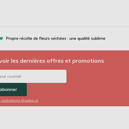
Propre récolte de fleurs séchées : une qualité sublime
oir les dernières offres et promotions
'abonner
s restrictions légales ici