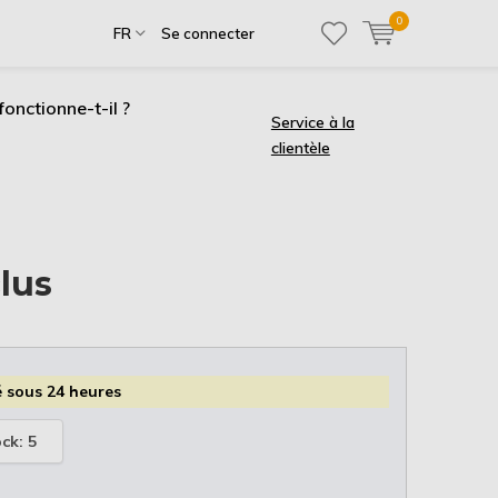
0
FR
Se connecter
onctionne-t-il ?
Service à la
clientèle
clus
 sous 24 heures
ock: 5