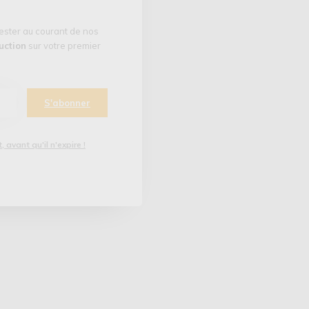
rester au courant de nos
uction
sur votre premier
S'abonner
 avant qu'il n'expire !