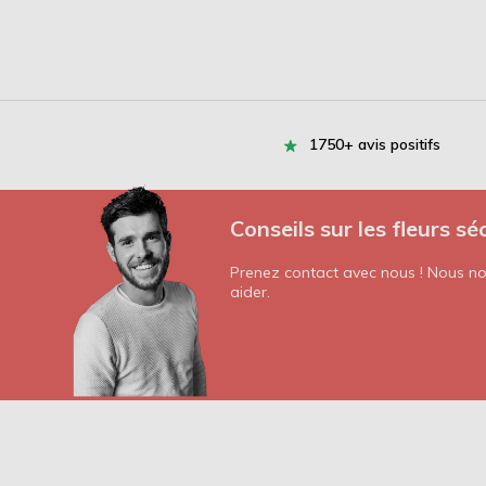
1750+ avis positifs
Conseils sur les fleurs sé
Prenez contact avec nous ! Nous nou
aider.