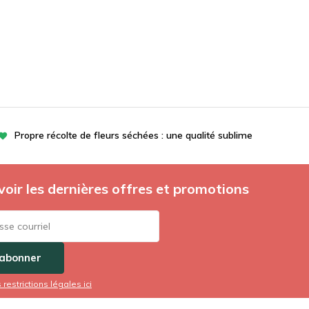
Propre récolte de fleurs séchées : une qualité sublime
oir les dernières offres et promotions
'abonner
s restrictions légales ici