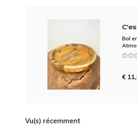
C'es
Bol e
Atmo
€ 11
Vu(s) récemment