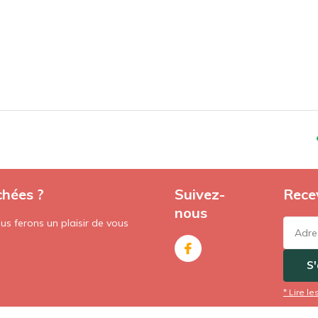
chées ?
Suivez-
Recev
nous
s ferons un plaisir de vous
S
* Lire le