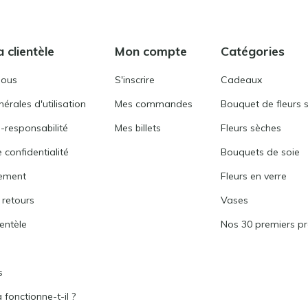
a clientèle
Mon compte
Catégories
nous
S'inscrire
Cadeaux
érales d'utilisation
Mes commandes
Bouquet de fleurs 
-responsabilité
Mes billets
Fleurs sèches
 confidentialité
Bouquets de soie
ement
Fleurs en verre
 retours
Vases
ientèle
Nos 30 premiers pr
s
fonctionne-t-il ?