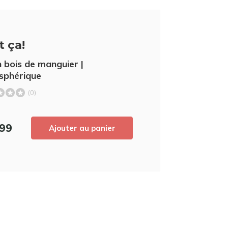
t ça!
n bois de manguier |
sphérique
(0)
5% de réduc
,99
Ajouter au panier
Inscrivez-vous à notre newsletter pour 
derniers produits, et recevez
5% de réd
achat ! 😀