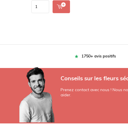
1750+ avis positifs
Conseils sur les fleurs sé
Prenez contact avec nous ! Nous nou
aider.