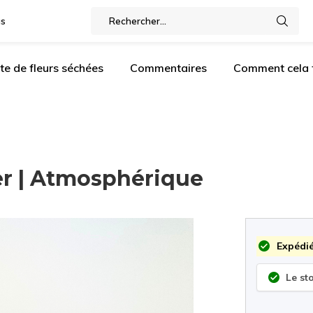
gs
te de fleurs séchées
Commentaires
Comment cela f
er | Atmosphérique
Expédié
Le st