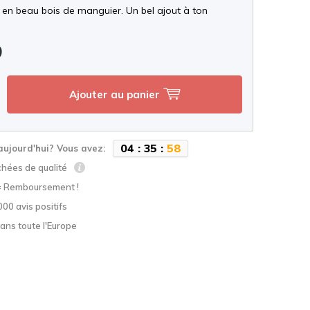
 en beau bois de manguier. Un bel ajout à ton
9
Ajouter au panier
0
4
:
3
5
:
5
7
aujourd'hui? Vous avez:
chées de qualité
= Remboursement !
000 avis positifs
ans toute l'Europe