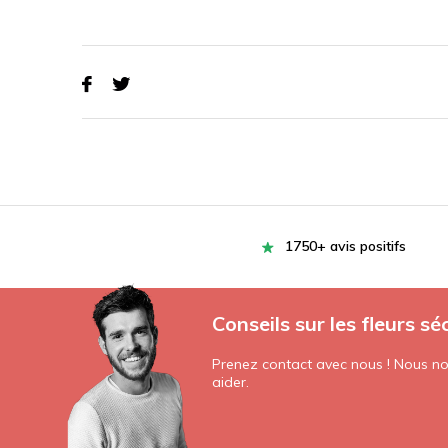
1750+ avis positifs
Conseils sur les fleurs sé
Prenez contact avec nous ! Nous nou
aider.