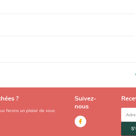
chées ?
Suivez-
Recev
nous
s ferons un plaisir de vous
S