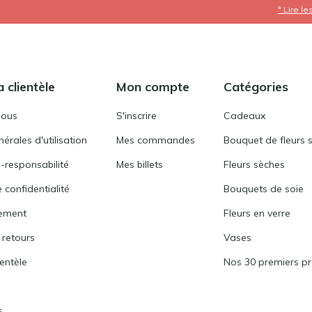
* Lire le
a clientèle
Mon compte
Catégories
nous
S'inscrire
Cadeaux
érales d'utilisation
Mes commandes
Bouquet de fleurs 
-responsabilité
Mes billets
Fleurs sèches
 confidentialité
Bouquets de soie
ement
Fleurs en verre
 retours
Vases
ientèle
Nos 30 premiers pr
s