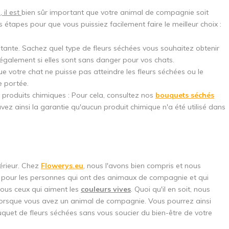
 il est
bien sûr important que votre animal de compagnie soit
Utilisez le code de réduction rapidement,
 étapes pour que vous puissiez facilement faire le meilleur choix :
ortante. Sachez quel type de fleurs séchées vous souhaitez obtenir
également si elles sont sans danger pour vos chats.
ue votre chat ne puisse pas atteindre les fleurs séchées ou le
e portée.
 produits chimiques : Pour cela, consultez nos
bouquets séchés
z ainsi la garantie qu'aucun produit chimique n'a été utilisé dans
térieur. Chez
Flowerys.eu
, nous l'avons bien compris et nous
vaut pour les personnes qui ont des animaux de compagnie et qui
 tous ceux qui aiment les
couleurs vives
. Quoi qu'il en soit, nous
orsque vous avez un animal de compagnie. Vous pourrez ainsi
uquet de fleurs séchées sans vous soucier du bien-être de votre