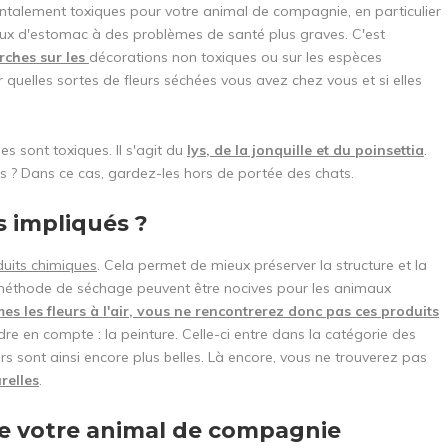
talement toxiques pour votre animal de compagnie, en particulier
aux d'estomac à des problèmes de santé plus graves. C'est
rches sur les
décorations non toxiques ou sur les espèces
 quelles sortes de fleurs séchées vous avez chez vous et si elles
es sont toxiques. Il s'agit du
lys, de la jonquille et du poinsettia
.
s ? Dans ce cas, gardez-les hors de portée des chats.
s impliqués ?
duits chimiques
. Cela permet de mieux préserver la structure et la
5% de réduc
e méthode de séchage peuvent être nocives pour les animaux
les fleurs à l'air, vous ne rencontrerez donc pas ces produits
Inscrivez-vous à notre newsletter pour 
dre en compte : la peinture. Celle-ci entre dans la catégorie des
derniers produits, et recevez
5% de réd
rs sont ainsi encore plus belles. Là encore, vous ne trouverez pas
achat ! 😀
relles
.
de votre animal de compagnie