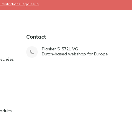
s restrictions légales ici
Contact
Planker 5, 5721 VG
Dutch-based webshop for Europe
séchées
oduits