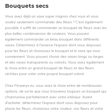
Bouquets secs
Inscrivez-vous à notre newsletter pour rester au courant de
nos derniers produits, et recevez
5% de réduction
sur votre
Vous avez déjà un vase super mignon chez vous et vous
premier achat ! 😀
voulez seulement commander des fleurs ? C'est également
possible, il suffit de commander un bouquet de fleurs avec les
plus belles combinaisons de couleurs. Vous pouvez
également commander un beau bouquet dans différents
vases. Déterminez à l'avance l'espace dont vous disposez
S'abonner
pour les fleurs et choisissez le bouquet et le vase qui vous
conviennent. Vous pouvez choisir des vases longs ou larges
et des vases transparents ou colorés. Vous avez également
Utilisez le code de réduction rapidement, avant qu'il n'expire !
le choix entre un grand bouquet de fleurs et des fleurs
séchées pour créer votre propre bouquet coloré.
Chez Flowerys.eu, vous avez le choix entre de nombreuses
options, de sorte que vous trouverez toujours un bouquet qui
s'harmonise parfaitement avec votre intérieur. Avant
d'acheter, déterminez l'espace dont vous disposez pour
placer les fleurs, choisissez votre couleur, vos fleurs et votre