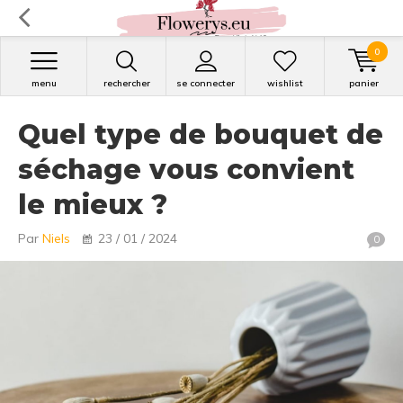
0
menu
rechercher
se connecter
wishlist
panier
Quel type de bouquet de
séchage vous convient
le mieux ?
Par
Niels
23 / 01 / 2024
0