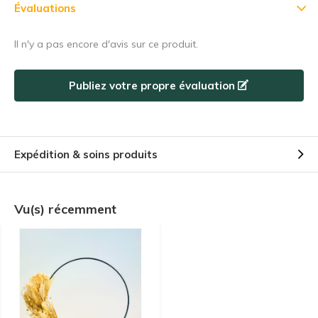
5% de réduction
Évaluations
Inscrivez-vous à notre newsletter pour rester au courant de
Il n'y a pas encore d'avis sur ce produit.
nos derniers produits, et recevez
5% de réduction
sur votre
premier achat ! 😀
Publiez votre propre évaluation
Expédition & soins produits
S'abonner
Utilisez le code de réduction rapidement, avant qu'il n'expire !
Vu(s) récemment