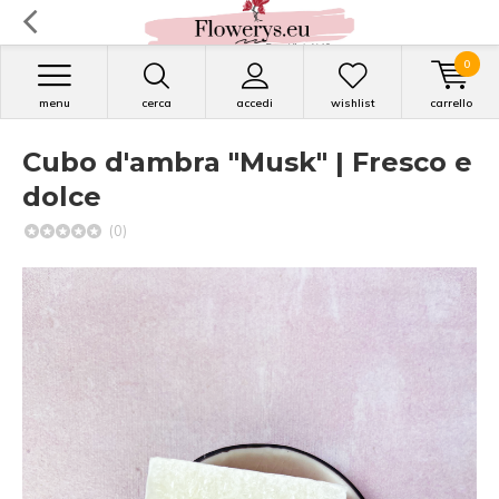
0
menu
cerca
accedi
wishlist
carrello
Cubo d'ambra "Musk" | Fresco e
dolce
(0)