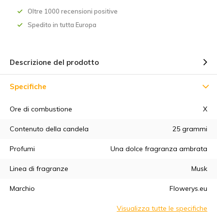
Oltre 1000 recensioni positive
Spedito in tutta Europa
Descrizione del prodotto
Specifiche
Ore di combustione
X
5% di sconto
Contenuto della candela
25 grammi
Iscrivetevi alla nostra newsletter per essere sempre
Profumi
Una dolce fragranza ambrata
aggiornati sui nostri ultimi prodotti e ottenere uno
sconto del
5%
sul vostro primo acquisto! 😀
Linea di fragranze
Musk
Marchio
Flowerys.eu
Visualizza tutte le specifiche