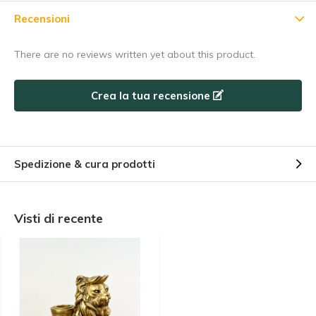
5% di sconto
Recensioni
Iscrivetevi alla nostra newsletter per essere sempre
There are no reviews written yet about this product.
aggiornati sui nostri ultimi prodotti e ottenere uno
sconto del
5%
sul vostro primo acquisto! 😀
Crea la tua recensione
Abbonarsi
Spedizione & cura prodotti
Utilizzate subito il codice sconto, prima che scada!
Visti di recente