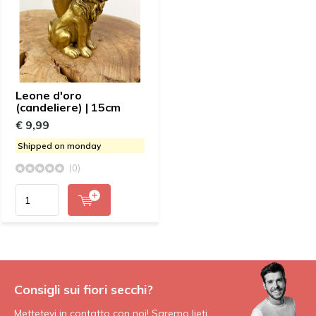
Leone d'oro
(candeliere) | 15cm
€ 9,99
Shipped on monday
(0)
Consigli sui fiori secchi?
Mettetevi in contatto con noi! Saremo lieti