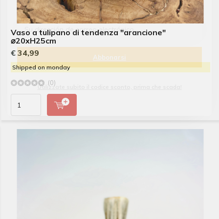
Vaso a tulipano di tendenza "arancione"
⌀20xH25cm
€ 34,99
Abbonarsi
Shipped on monday
(0)
Utilizzate subito il codice sconto, prima che scada!