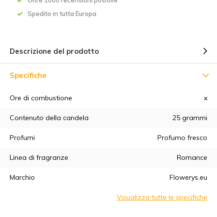
Oltre 1000 recensioni positive
Spedito in tutta Europa
Descrizione del prodotto
Specifiche
Ore di combustione
x
5% di sconto
Contenuto della candela
25 grammi
Profumi
Profumo fresco
Iscrivetevi alla nostra newsletter per essere sempre
aggiornati sui nostri ultimi prodotti e ottenere uno
sconto del
Linea di fragranze
Romance
5%
sul vostro primo acquisto! 😀
Marchio
Flowerys.eu
Visualizza tutte le specifiche