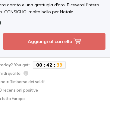
ra dorato e una grattugia d'oro. Riceverai l'intero
to. CONSIGLIO: molto bello per Natale.
9
Aggiungi al carrello
0
0
:
4
2
:
3
8
today? You got:
hi di qualità
ne = Rimborso dei soldi!
0 recensioni positive
n tutta Europa