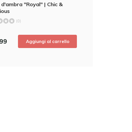
a d'ambra "Royal" | Chic &
nostri ultimi prodotti e ottenere uno
scont
ious
acquisto! 😀
(0)
,99
Aggiungi al carrello
Utilizzate subito il codice sconto,