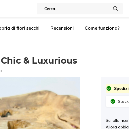
pria di fiori secchi
Recensioni
Come funziona?
| Chic & Luxurious
o
Spedizi
Stock
Sei alla ric
Allora abbi