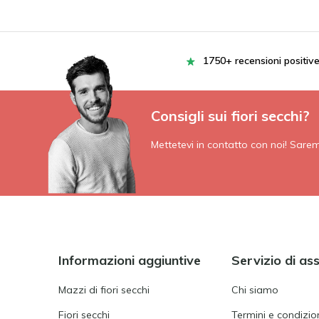
1750+ recensioni positiv
Consigli sui fiori secchi?
Mettetevi in contatto con noi! Saremo 
Informazioni aggiuntive
Servizio di as
Mazzi di fiori secchi
Chi siamo
Fiori secchi
Termini e condizion