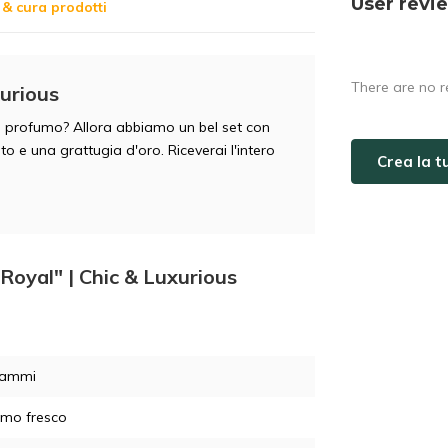
User revi
& cura prodotti
There are no r
xurious
mo profumo? Allora abbiamo un bel set con
 e una grattugia d'oro. Riceverai l'intero
Crea la 
"Royal" | Chic & Luxurious
rammi
umo fresco