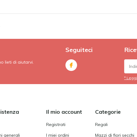
e
Seguiteci
Rice
lieti di aiutarvi.
* Leggi
sistenza
Il mio account
Categorie
Registrati
Regali
i generali
I miei ordini
Mazzi di fiori secchi