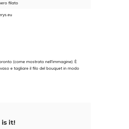
ero filato
rys.eu
à pronto (come mostrato nell'immagine). È
 vaso e tagliare il filo del bouquet in modo
5% di scon
is it!
Iscrivetevi alla nostra newsletter per ess