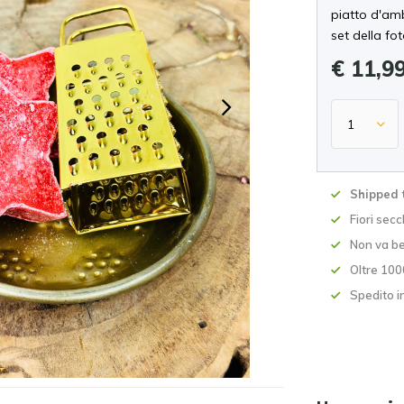
piatto d'amb
set della fo
€ 11,9
Shipped 
Fiori secc
Non va be
Oltre 100
Spedito i