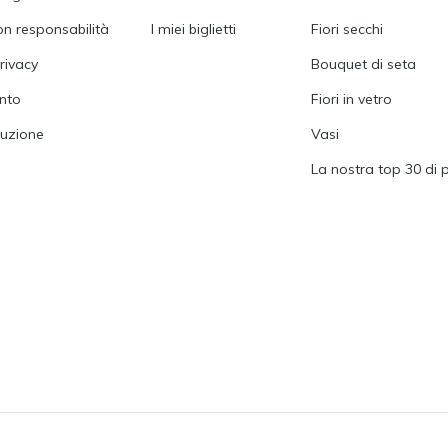
on responsabilità
I miei biglietti
Fiori secchi
rivacy
Bouquet di seta
nto
Fiori in vetro
tuzione
Vasi
La nostra top 30 di 