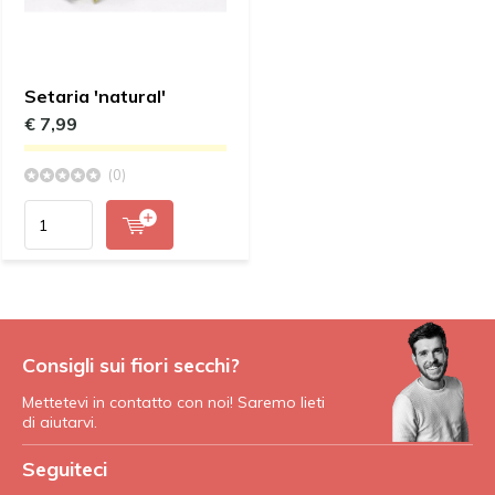
Setaria 'natural'
€ 7,99
(0)
Consigli sui fiori secchi?
Mettetevi in contatto con noi! Saremo lieti
di aiutarvi.
Seguiteci