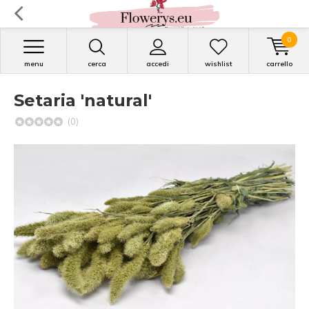
0
menu
cerca
accedi
wishlist
carrello
Setaria 'natural'
(0)