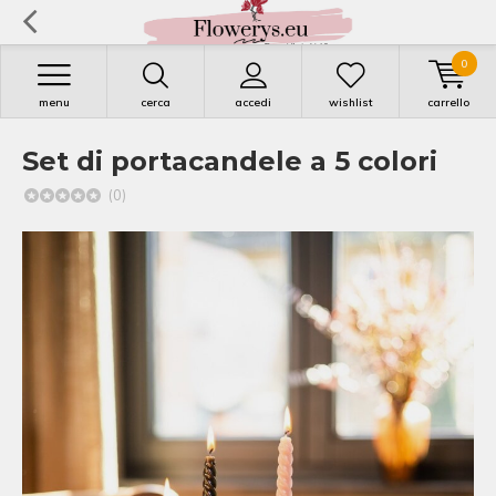
0
menu
cerca
accedi
wishlist
carrello
Set di portacandele a 5 colori
(0)