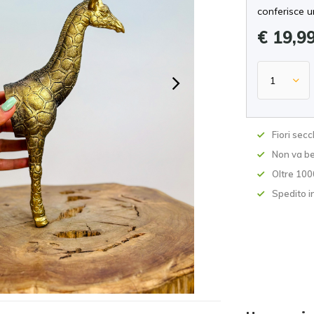
conferisce u
€ 19,9
Fiori secc
Non va be
Oltre 100
Spedito i