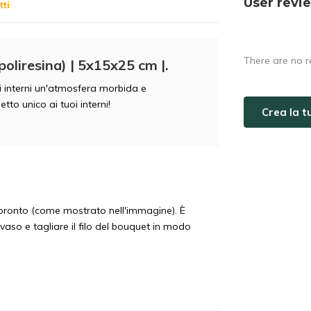
User revi
ti
There are no r
poliresina) | 5x15x25 cm |.
oi interni un'atmosfera morbida e
to unico ai tuoi interni!
Crea la 
à pronto (come mostrato nell'immagine). È
 vaso e tagliare il filo del bouquet in modo