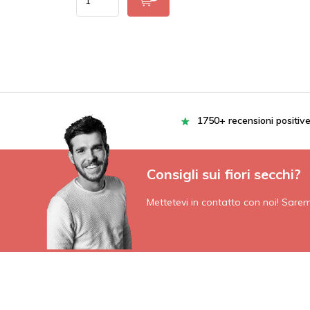
1750+ recensioni positiv
Consigli sui fiori secchi?
Mettetevi in contatto con noi! Saremo 