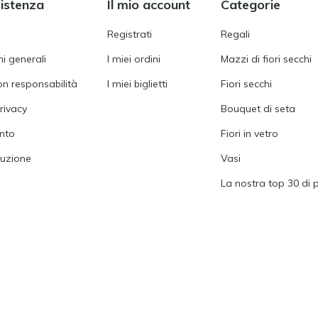
sistenza
Il mio account
Categorie
Registrati
Regali
i generali
I miei ordini
Mazzi di fiori secchi
on responsabilità
I miei biglietti
Fiori secchi
rivacy
Bouquet di seta
nto
Fiori in vetro
tuzione
Vasi
La nostra top 30 di 