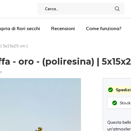
pria di fiori secchi
Recensioni
Come funziona?
 | 5x15x25 cm |.
a - oro - (poliresina) | 5x15x2
o
Spedizi
Stock
Questa belli
un'atmosfer