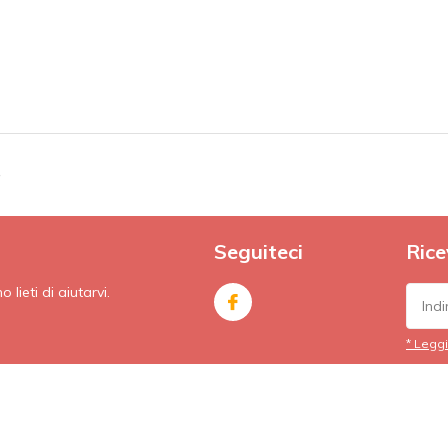
e
Seguiteci
Rice
lieti di aiutarvi.
* Leggi