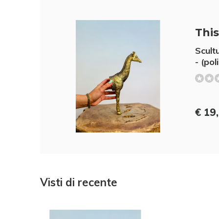
This 
Scult
- (pol
€ 19
Visti di recente