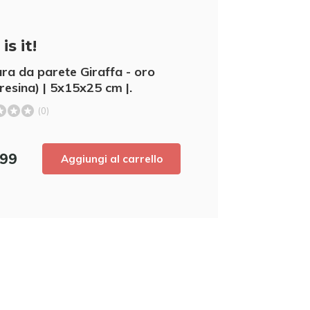
is it!
ura da parete Giraffa - oro
iresina) | 5x15x25 cm |.
(0)
5% di scon
,99
Aggiungi al carrello
Iscrivetevi alla nostra newsletter per ess
nostri ultimi prodotti e ottenere uno
scont
acquisto! 😀
Utilizzate subito il codice sconto,