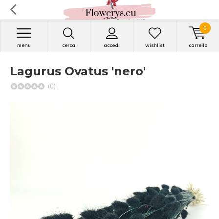
0
menu
cerca
accedi
wishlist
carrello
Lagurus Ovatus 'nero'
(0)