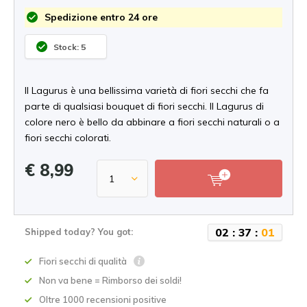
Spedizione entro 24 ore
Stock: 5
Il Lagurus è una bellissima varietà di fiori secchi che fa
parte di qualsiasi bouquet di fiori secchi. Il Lagurus di
colore nero è bello da abbinare a fiori secchi naturali o a
fiori secchi colorati.
€ 8,99
0
2
:
3
7
:
0
0
Shipped today? You got:
Fiori secchi di qualità
Non va bene = Rimborso dei soldi!
Oltre 1000 recensioni positive