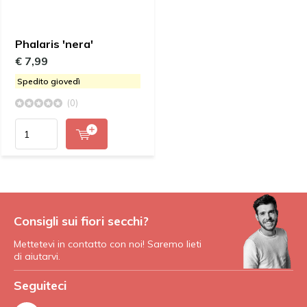
Phalaris 'nera'
€ 7,99
Spedito giovedì
(0)
Consigli sui fiori secchi?
Mettetevi in contatto con noi! Saremo lieti
di aiutarvi.
Seguiteci