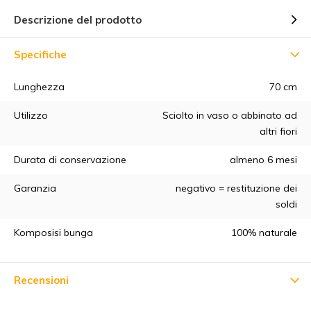
Descrizione del prodotto
Specifiche
Lunghezza
70 cm
Utilizzo
Sciolto in vaso o abbinato ad
5% di sconto
altri fiori
Durata di conservazione
almeno 6 mesi
Iscrivetevi alla nostra newsletter per essere sempre
aggiornati sui nostri ultimi prodotti e ottenere uno
sconto del
Garanzia
negativo = restituzione dei
5%
sul vostro primo acquisto! 😀
soldi
Komposisi bunga
100% naturale
Recensioni
Abbonarsi