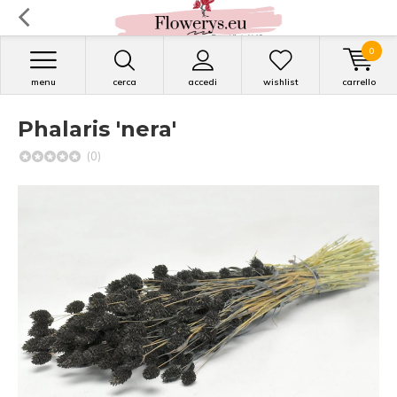
0
menu
cerca
accedi
wishlist
carrello
Phalaris 'nera'
(0)