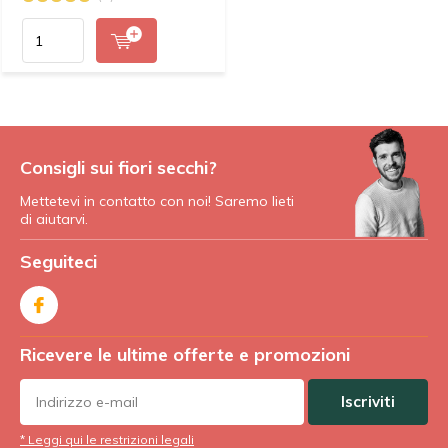
Consigli sui fiori secchi?
Mettetevi in contatto con noi! Saremo lieti
di aiutarvi.
Seguiteci
Ricevere le ultime offerte e promozioni
Iscriviti
* Leggi qui le restrizioni legali