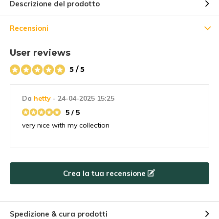
Descrizione del prodotto
Recensioni
User reviews
5% di sconto
5 / 5
Iscrivetevi alla nostra newsletter per essere sempre
aggiornati sui nostri ultimi prodotti e ottenere uno
sconto del
Da
hetty
- 24-04-2025 15:25
5%
sul vostro primo acquisto! 😀
5 / 5
very nice with my collection
Abbonarsi
Crea la tua recensione
Utilizzate subito il codice sconto, prima che scada!
Spedizione & cura prodotti