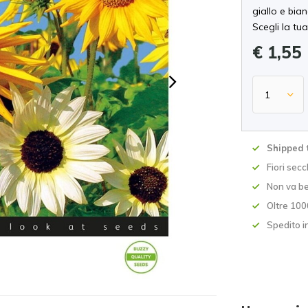
giallo e bian
Scegli la tua
€ 1,55
Shipped 
Fiori secc
Non va be
Oltre 100
Spedito i