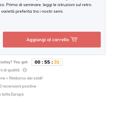
co. Prima di seminare, leggi le istruzioni sul retro.
 varietà preferita tra i nostri semi.
Aggiungi al carrello
0
0
:
5
5
:
3
1
today? You got:
hi di qualità
ne = Rimborso dei soldi!
0 recensioni positive
n tutta Europa