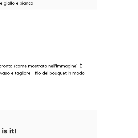
e giallo e bianco
à pronto (come mostrato nell'immagine). È
 vaso e tagliare il filo del bouquet in modo
5% di scon
is it!
Iscrivetevi alla nostra newsletter per ess