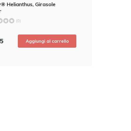
® Helianthus, Girasole
nostri ultimi prodotti e ottenere uno
scont
r
acquisto! 😀
(0)
55
Aggiungi al carrello
Utilizzate subito il codice sconto,