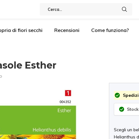
pria di fiori secchi
Recensioni
Come funziona?
asole Esther
o
Spedizi
Stock
Scegli un be
Helianthus de