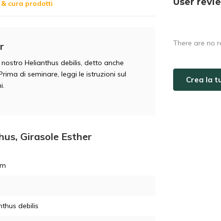
User revi
& cura prodotti
There are no r
r
l nostro Helianthus debilis, detto anche
 Prima di seminare, leggi le istruzioni sul
Crea la 
i.
hus, Girasole Esther
am
nthus debilis