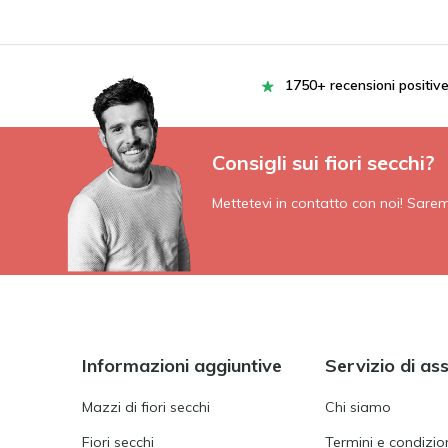
1750+ recensioni positiv
Consigli sui fiori secchi?
Mettetevi in contatto con noi! Saremo 
Informazioni aggiuntive
Servizio di as
Mazzi di fiori secchi
Chi siamo
Fiori secchi
Termini e condizion