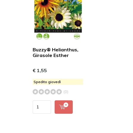
Buzzy® Helianthus,
Girasole Esther
€ 1,55
Spedito giovedì
(0)