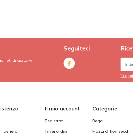
e
Seguiteci
Rice
lieti di aiutarvi.
* Leggi
sistenza
Il mio account
Categorie
Registrati
Regali
i generali
I miei ordini
Mazzi di fiori secchi