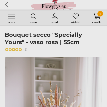
0
menu
cerca
accedi
wishlist
carrello
Bouquet secco "Specially
Yours" - vaso rosa | 55cm
(1)