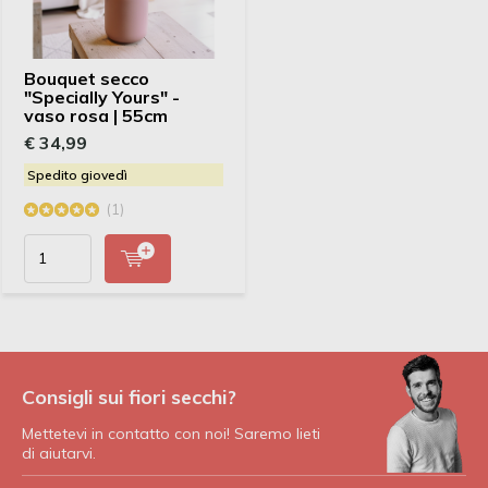
Bouquet secco
"Specially Yours" -
vaso rosa | 55cm
€ 34,99
Spedito giovedì
(1)
Consigli sui fiori secchi?
Mettetevi in contatto con noi! Saremo lieti
di aiutarvi.