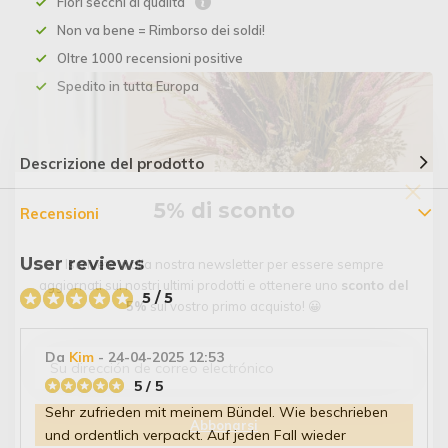
Fiori secchi di qualità
Non va bene = Rimborso dei soldi!
Oltre 1000 recensioni positive
Spedito in tutta Europa
Descrizione del prodotto
5% di sconto
Recensioni
User reviews
Iscrivetevi alla nostra newsletter per essere sempre
aggiornati sui nostri ultimi prodotti e ottenere uno
sconto del
5 / 5
5%
sul vostro primo acquisto! 😀
Da
Kim
- 24-04-2025 12:53
5 / 5
Sehr zufrieden mit meinem Bündel. Wie beschrieben
Abbonarsi
und ordentlich verpackt. Auf jeden Fall wieder