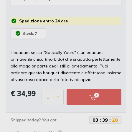
Spedizione entro 24 ore
Stock: 7
Il bouquet secco ''Specially Yours'' è un bouquet
primaverile unico (morbido) che si adatta perfettamente
alla maggior parte degli stili di arredamento. Puoi
ordinare questo bouquet divertente e affettuoso insieme
al vaso rosa opaco della foto (vedi opzio
€ 34,99
0
3
:
3
9
:
2
7
Shipped today? You got: