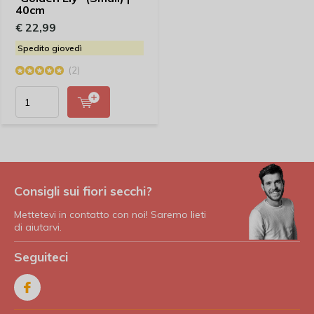
40cm
€ 22,99
Spedito giovedì
(2)
Consigli sui fiori secchi?
Mettetevi in contatto con noi! Saremo lieti
di aiutarvi.
Seguiteci