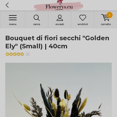
0
menu
cerca
accedi
wishlist
carrello
Bouquet di fiori secchi "Golden
Ely" (Small) | 40cm
(2)