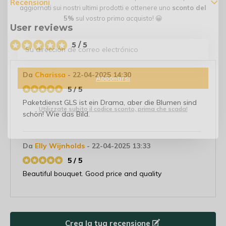
Recensioni
aggiornati sui nostri ultimi prodotti e ottenere uno
sconto del
5%
sul vostro primo acquisto! 😀
User reviews
5 / 5
Da
Charissa
- 22-04-2025 14:30
Abbonarsi
5 / 5
Paketdienst GLS ist ein Drama, aber die Blumen sind
Utilizzate subito il codice sconto, prima che scada!
schön! Wie das Bild.
Da
Elly Wijnholds
- 22-04-2025 13:33
5 / 5
Beautiful bouquet. Good price and quality
Crea la tua recensione