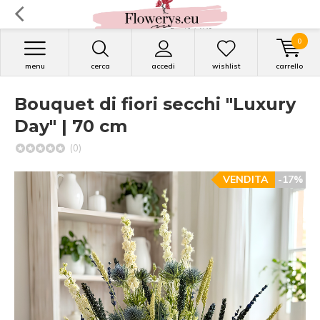
0
menu
cerca
accedi
wishlist
carrello
Bouquet di fiori secchi "Luxury
Day" | 70 cm
(0)
VENDITA
-17%