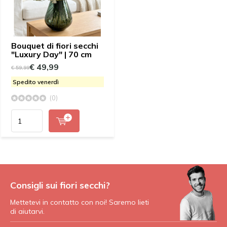
Bouquet di fiori secchi
"Luxury Day" | 70 cm
€ 49,99
€ 59,99
Spedito venerdì
(0)
Consigli sui fiori secchi?
Mettetevi in contatto con noi! Saremo lieti
di aiutarvi.