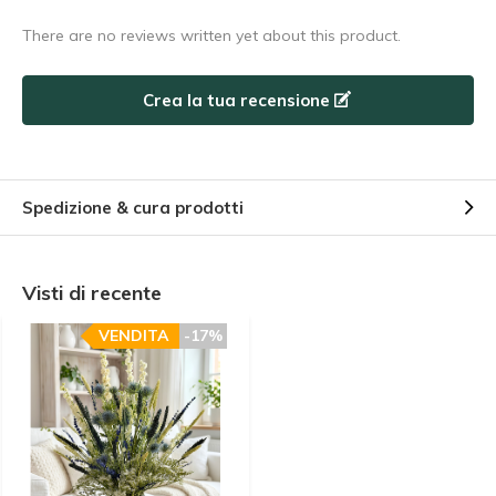
There are no reviews written yet about this product.
Utilizzate subito il codice sconto, prima che scada!
Crea la tua recensione
Spedizione & cura prodotti
Visti di recente
VENDITA
-17%