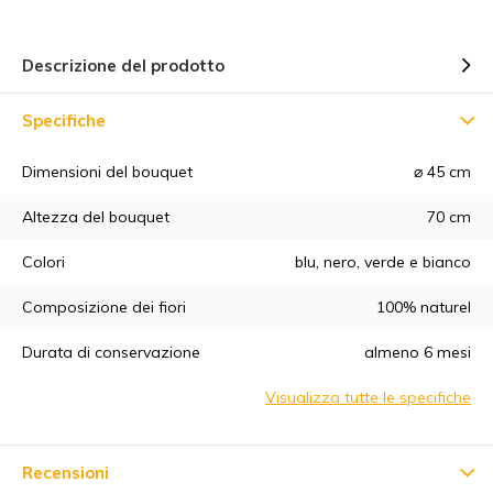
Descrizione del prodotto
Specifiche
Dimensioni del bouquet
⌀ 45 cm
Altezza del bouquet
70 cm
5% di sconto
Colori
blu, nero, verde e bianco
Iscrivetevi alla nostra newsletter per essere sempre
Composizione dei fiori
100% naturel
aggiornati sui nostri ultimi prodotti e ottenere uno
sconto del
5%
sul vostro primo acquisto! 😀
Durata di conservazione
almeno 6 mesi
Visualizza tutte le specifiche
Abbonarsi
Recensioni