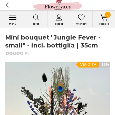
0
menu
cerca
accedi
wishlist
carrello
Mini bouquet "Jungle Fever -
small" - incl. bottiglia | 35cm
(0)
VENDITA
-16%