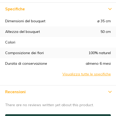
Specifiche
Dimensioni del bouquet
⌀ 35 cm
Altezza del bouquet
50 cm
Colori
5% di sconto
Composizione dei fiori
100% naturel
Iscrivetevi alla nostra newsletter per essere sempre
Durata di conservazione
almeno 6 mesi
aggiornati sui nostri ultimi prodotti e ottenere uno
sconto del
5%
sul vostro primo acquisto! 😀
Visualizza tutte le specifiche
Recensioni
Abbonarsi
There are no reviews written yet about this product.