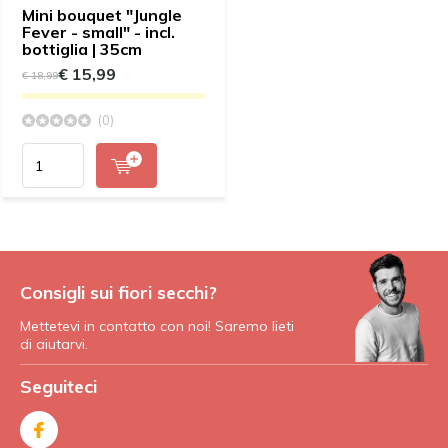
Mini bouquet "Jungle
Fever - small" - incl.
bottiglia | 35cm
€ 15,99
€ 18,99
(0)
Consigli sui fiori secchi?
Mettetevi in contatto con noi! Saremo lieti
di aiutarvi.
Seguiteci