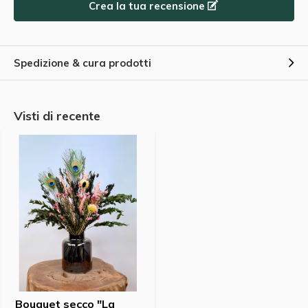
Crea la tua recensione
nuevo con el nuevo ramo. Siempre muy bien
empaquetado, ¡un servicio de primera!
Spedizione & cura prodotti
Da
Thomas
- 22-04-2025 11:25
5 / 5
Beautiful bouquet and lovely vase!
Visti di recente
Da
Daniëlle
- 22-04-2025 11:00
5 / 5
Très beau bouquet, service rapide
Bouquet secco "La