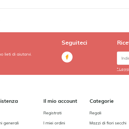
e
Seguiteci
Rice
lieti di aiutarvi.
* Leggi
sistenza
Il mio account
Categorie
Registrati
Regali
i generali
I miei ordini
Mazzi di fiori secchi