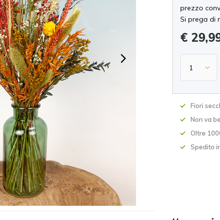
prezzo conv
Si prega di 
€ 29,9
Fiori secc
Non va be
Oltre 100
Spedito i