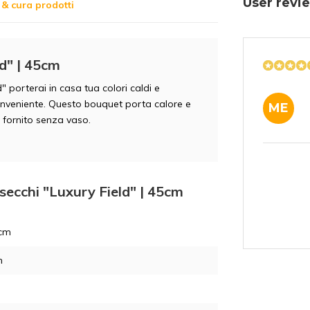
User rev
& cura prodotti
ld" | 45cm
" porterai in casa tua colori caldi e
onveniente. Questo bouquet porta calore e
ME
 fornito senza vaso.
 secchi "Luxury Field" | 45cm
 cm
m