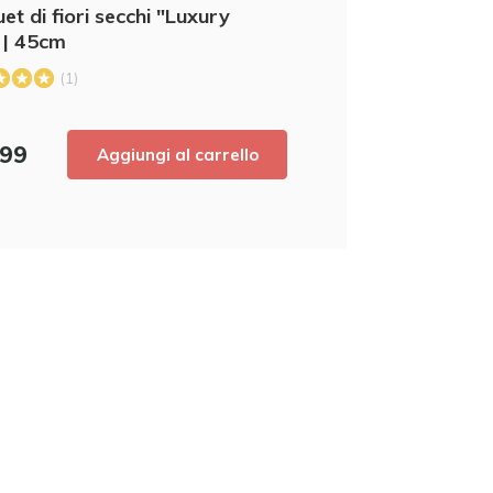
et di fiori secchi "Luxury
nostri ultimi prodotti e ottenere uno
scont
acquisto! 😀
" | 45cm
(1)
,99
Aggiungi al carrello
Utilizzate subito il codice sconto,