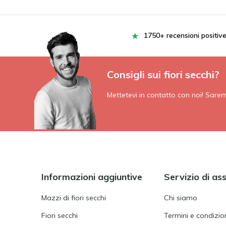
1750+ recensioni positiv
Consigli sui fiori secchi?
Mettetevi in contatto con noi! Saremo 
Informazioni aggiuntive
Servizio di as
Mazzi di fiori secchi
Chi siamo
Fiori secchi
Termini e condizion