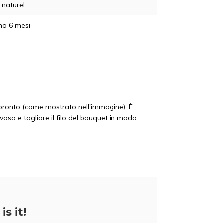
naturel
no 6 mesi
à pronto (come mostrato nell'immagine). È
 vaso e tagliare il filo del bouquet in modo
5% di scon
is it!
Iscrivetevi alla nostra newsletter per ess