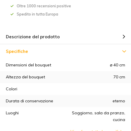
Oltre 1000 recensioni positive
Spedito in tutta Europa
Descrizione del prodotto
Specifiche
Dimensioni del bouquet
⌀ 40 cm
5% di sconto
Altezza del bouquet
70 cm
Colori
Iscrivetevi alla nostra newsletter per essere sempre
aggiornati sui nostri ultimi prodotti e ottenere uno
sconto del
Durata di conservazione
eterno
5%
sul vostro primo acquisto! 😀
Luoghi
Soggiorno, sala da pranzo,
cucina