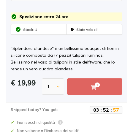
Spedizione entro 24 ore
Stock: 1
Siate veloci!
"Splendore olandese" è un bellissimo bouquet di fiori in
silicone composto da (7 pezzi) tulipani luminosi.
Bellissimo nel vaso di tulipani in stile delftware, che lo
rende un vero quadro olandese!
€ 19,99
0
3
:
5
2
:
5
7
Shipped today? You got:
Fiori secchi di qualità
Non va bene = Rimborso dei soldi!