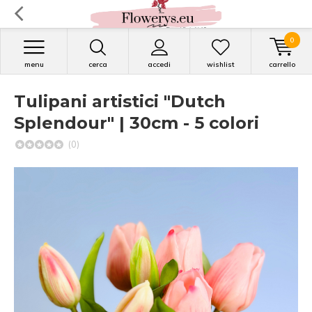
0
menu
cerca
accedi
wishlist
carrello
Tulipani artistici "Dutch
Splendour" | 30cm - 5 colori
(0)