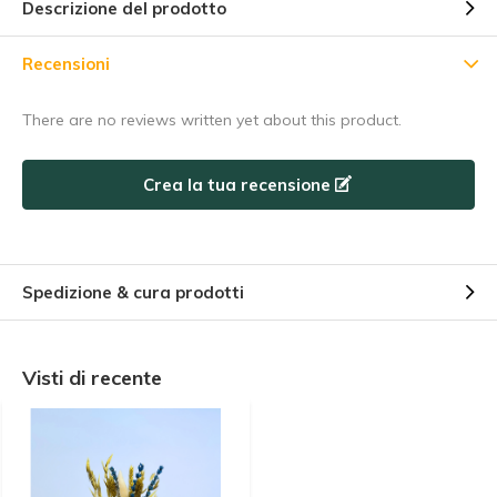
Descrizione del prodotto
5% di sconto
Recensioni
Iscrivetevi alla nostra newsletter per essere sempre
There are no reviews written yet about this product.
aggiornati sui nostri ultimi prodotti e ottenere uno
sconto del
5%
sul vostro primo acquisto! 😀
Crea la tua recensione
Abbonarsi
Spedizione & cura prodotti
Utilizzate subito il codice sconto, prima che scada!
Visti di recente