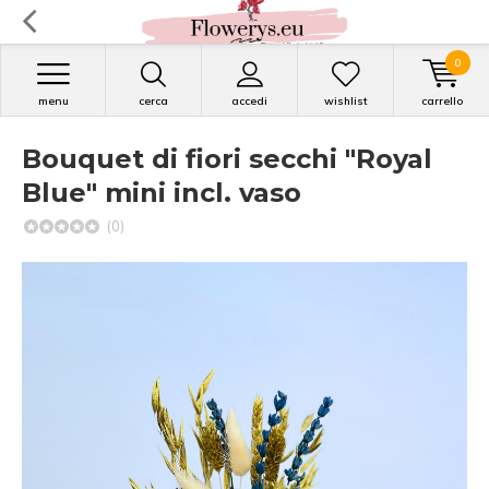
0
menu
cerca
accedi
wishlist
carrello
Bouquet di fiori secchi "Royal
Blue" mini incl. vaso
(0)