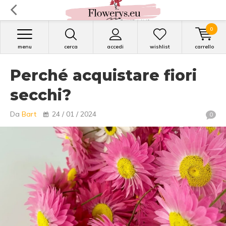
0
menu
cerca
accedi
wishlist
carrello
Perché acquistare fiori
secchi?
Da
Bart
24 / 01 / 2024
0