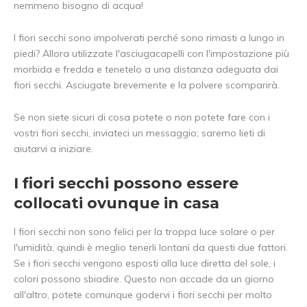
nemmeno bisogno di acqua!
I fiori secchi sono impolverati perché sono rimasti a lungo in
piedi? Allora utilizzate l'asciugacapelli con l'impostazione più
morbida e fredda e tenetelo a una distanza adeguata dai
fiori secchi. Asciugate brevemente e la polvere scomparirà.
Se non siete sicuri di cosa potete o non potete fare con i
vostri fiori secchi, inviateci un messaggio; saremo lieti di
aiutarvi a iniziare.
I fiori secchi possono essere
collocati ovunque in casa
I fiori secchi non sono felici per la troppa luce solare o per
l'umidità, quindi è meglio tenerli lontani da questi due fattori.
Se i fiori secchi vengono esposti alla luce diretta del sole, i
colori possono sbiadire. Questo non accade da un giorno
5% di sconto
all'altro, potete comunque godervi i fiori secchi per molto