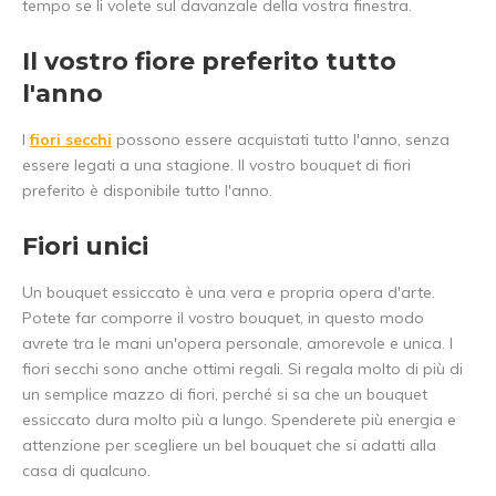
tempo se li volete sul davanzale della vostra finestra.
Iscrivetevi alla nostra newsletter per essere sempre
Il vostro fiore preferito tutto
aggiornati sui nostri ultimi prodotti e ottenere uno
sconto del
5%
sul vostro primo acquisto! 😀
l'anno
I
fiori secchi
possono essere acquistati tutto l'anno, senza
essere legati a una stagione. Il vostro bouquet di fiori
preferito è disponibile tutto l'anno.
Abbonarsi
Fiori unici
Utilizzate subito il codice sconto, prima che scada!
Un bouquet essiccato è una vera e propria opera d'arte.
Potete far comporre il vostro bouquet, in questo modo
avrete tra le mani un'opera personale, amorevole e unica. I
fiori secchi sono anche ottimi regali. Si regala molto di più di
un semplice mazzo di fiori, perché si sa che un bouquet
essiccato dura molto più a lungo. Spenderete più energia e
attenzione per scegliere un bel bouquet che si adatti alla
casa di qualcuno.