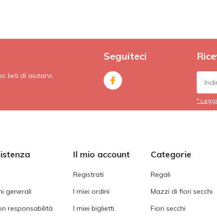
e
Seguiteci
Rice
lieti di aiutarvi.
* Leggi
sistenza
Il mio account
Categorie
Registrati
Regali
i generali
I miei ordini
Mazzi di fiori secchi
on responsabilità
I miei biglietti
Fiori secchi