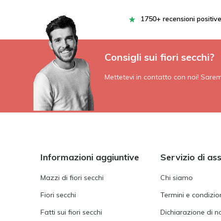
1750+ recensioni positiv
Consigli sui fiori secchi?
Mettetevi in contatto con noi! Saremo 
Informazioni aggiuntive
Servizio di as
Mazzi di fiori secchi
Chi siamo
Fiori secchi
Termini e condizion
Fatti sui fiori secchi
Dichiarazione di n