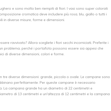
hero e sono molto ben riempiti di fiori. I vasi sono super colorati
 composizione cromatica deve includere più rosa, blu, giallo o tutti i
li in diverse misure, forme e dimensioni.
5% di scon
re ravvivato? Allora scegliete i fiori secchi incorniciati. Preferite i
ssun problema, perché i portafoto possono essere sia appesi che
Iscrivetevi alla nostra newsletter per ess
ci di diverse dimensioni, colori e forme.
nostri ultimi prodotti e ottenere uno
scont
acquisto! 😀
in tre diverse dimensioni: grande, piccola o ovale. Le campane sono
si abbinano perfettamente. Per queste campane è necessario
enza. La campana grande ha un diametro di 22 centimetri e
Utilizzate subito il codice sconto,
iametro di 13 centimetri e un'altezza di 12 centimetri e la campana