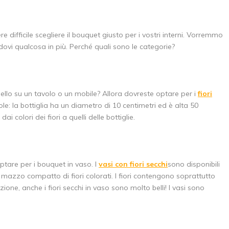
re difficile scegliere il bouquet giusto per i vostri interni. Vorremmo
ndovi qualcosa in più. Perché quali sono le categorie?
llo su un tavolo o un mobile? Allora dovreste optare per i
fiori
ole: la bottiglia ha un diametro di 10 centimetri ed è alta 50
ai colori dei fiori a quelli delle bottiglie.
tare per i bouquet in vaso. I
vasi con fiori secchi
sono disponibili
o mazzo compatto di fiori colorati. I fiori contengono soprattutto
zione, anche i fiori secchi in vaso sono molto belli! I vasi sono