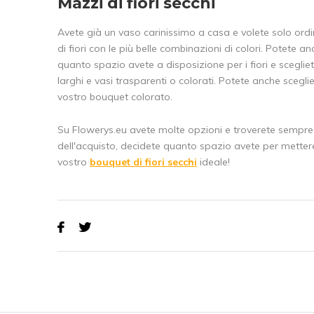
Mazzi di fiori secchi
Avete già un vaso carinissimo a casa e volete solo ordi
di fiori con le più belle combinazioni di colori. Potete a
quanto spazio avete a disposizione per i fiori e scegliete
larghi e vasi trasparenti o colorati. Potete anche sceglier
vostro bouquet colorato.
Su Flowerys.eu avete molte opzioni e troverete sempre 
dell'acquisto, decidete quanto spazio avete per mettere i fi
vostro
bouquet di fiori secchi
ideale!