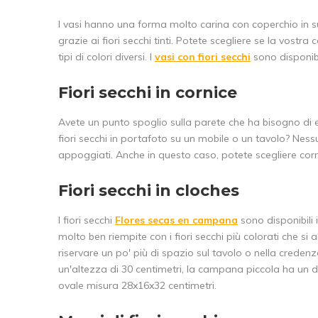
I vasi hanno una forma molto carina con coperchio in sug
grazie ai fiori secchi tinti. Potete scegliere se la vostra
tipi di colori diversi. I
vasi con fiori secchi
sono disponibi
Fiori secchi in cornice
Avete un punto spoglio sulla parete che ha bisogno di esse
fiori secchi in portafoto su un mobile o un tavolo? Ne
appoggiati. Anche in questo caso, potete scegliere corni
Fiori secchi in cloches
I fiori secchi
Flores secas en campana
sono disponibili 
molto ben riempite con i fiori secchi più colorati che 
riservare un po' più di spazio sul tavolo o nella cred
un'altezza di 30 centimetri, la campana piccola ha un d
ovale misura 28x16x32 centimetri.