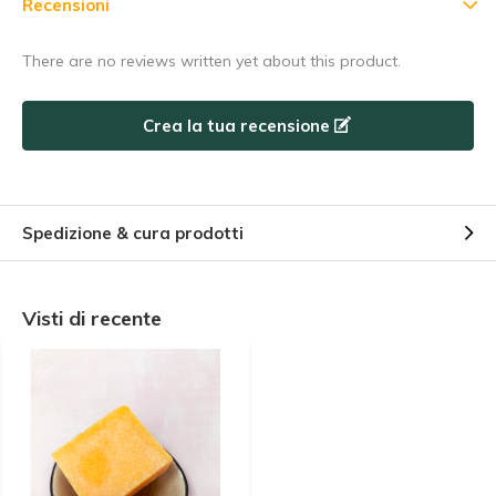
Recensioni
Utilizzate subito il codice sconto, prima che scada!
There are no reviews written yet about this product.
Crea la tua recensione
Spedizione & cura prodotti
Visti di recente