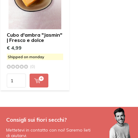
Cubo d'ambra "Jasmin"
| Fresco e dolce
€ 4,99
Shipped on monday
(0)
Consigli sui fiori secchi?
Mettetevi in contatto con noi! Saremo lieti
di aiutarvi.