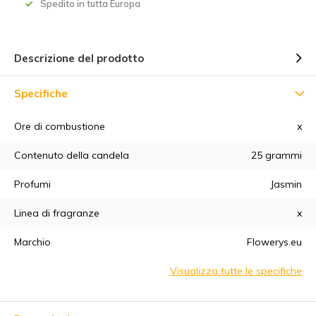
Spedito in tutta Europa
Descrizione del prodotto
Specifiche
Ore di combustione
x
5% di sconto
Contenuto della candela
25 grammi
Profumi
Jasmin
Iscrivetevi alla nostra newsletter per essere sempre
aggiornati sui nostri ultimi prodotti e ottenere uno
sconto del
Linea di fragranze
x
5%
sul vostro primo acquisto! 😀
Marchio
Flowerys.eu
Visualizza tutte le specifiche
Abbonarsi